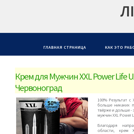
Л
ГЛАВНАЯ СТРАНИЦА
КАК ЭТО РАБ
Крем для Мужчин XXL Power Life U
Червоноград
100% Результат с 
больше никаких 
твёрже и дольше - 
мужчин XXL Power L
Благодаря напр
области, крем X